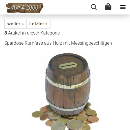
weiter »
Letzter »
8
Artikel in dieser Kategorie
Spar­do­se Rum­fass aus Holz mit Mes­sing­be­schlä­gen