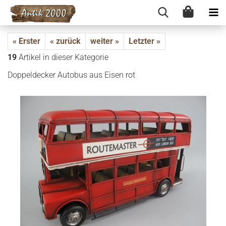
« Erster
« zurück
weiter »
Letzter »
19
Artikel in dieser Kategorie
Dop­pel­de­cker Au­to­bus aus Eisen rot