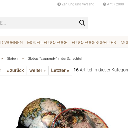
Zahlung und Versand
Antik 2000
Suche...
ND WOHNEN
MODELLFLUGZEUGE
FLUGZEUGPROPELLER
MO
»
»
Globen
Globus "Vaugondy" in der Schachtel
16
Artikel in dieser Kategor
r
« zurück
weiter »
Letzter »
rhängeschlösser
childer
hläge
ten