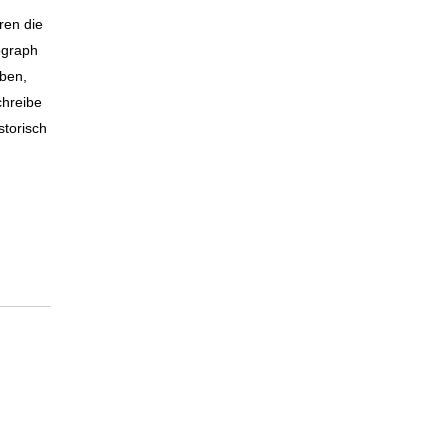
ren die
ograph
oben,
chreibe
storisch