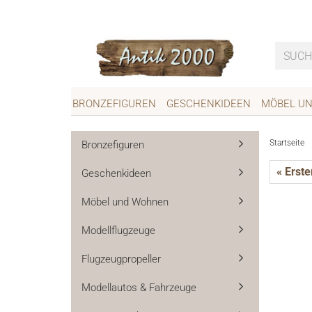
BRONZEFIGUREN
GESCHENKIDEEN
MÖBEL U
Startseite
Bronzefiguren
« Erste
Geschenkideen
Kompasse
Alte Vo
Möbel und Wohnen
Klingels
Modellflugzeuge
Türbesc
Flugzeugpropeller
Briefkäs
Modellautos & Fahrzeuge