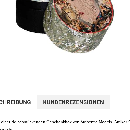
nd Anrichten
Tischuhren
lege
Wanduhren
ale
CHREIBUNG
KUNDENREZENSIONEN
n einer de schmückenden Geschenkbox von Authentic Models. Antiker 
ugondy