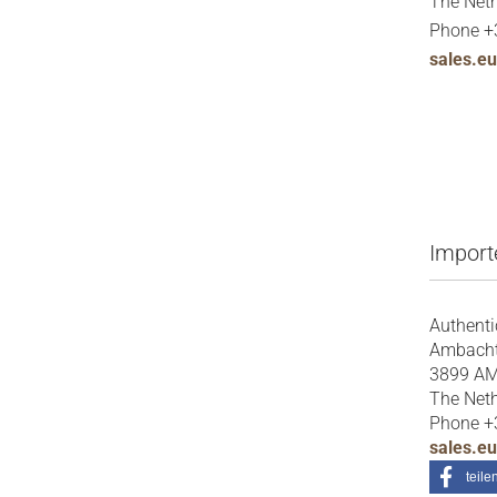
The Net
Phone +
sales.e
Import
Authent
Ambach
3899 AM
The Net
Phone +
sales.e
teile