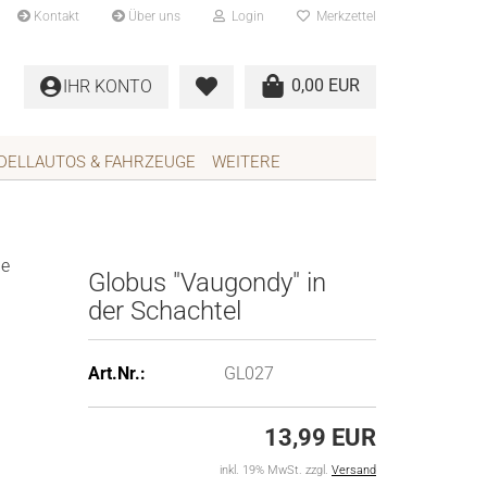
Kontakt
Über uns
Login
Merkzettel
0,00 EUR
IHR KONTO
DELLAUTOS & FAHRZEUGE
WEITERE
ie
Glo­bus "Vau­gon­dy" in
der Schach­tel
Art.Nr.:
GL027
13,99 EUR
inkl. 19% MwSt. zzgl.
Versand