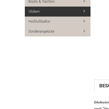
Boote & Yachten
Globen
Möbel u
Heißluftballon
Möbelpf
Sonderangebote
Weinreg
BES
Globus
i
nach "Va