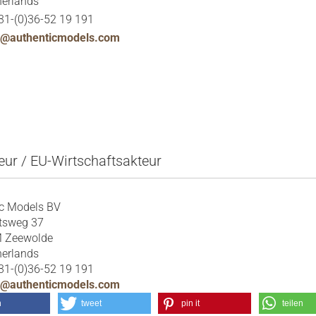
herlands
31-(0)36-52 19 191
u@authenticmodels.com
eur / EU-Wirtschaftsakteur
ic Models BV
tsweg 37
 Zeewolde
herlands
31-(0)36-52 19 191
u@authenticmodels.com
n
tweet
pin it
teilen