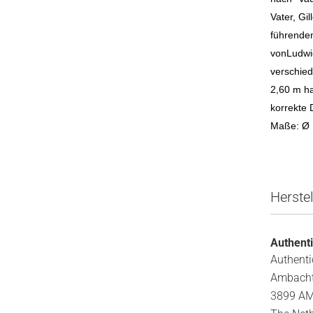
Vater, Gi
führenden
vonLudwig
verschie
2,60 m ha
korrekte 
Maße: Ø 
Herste
Authent
Authent
Ambach
3899 AM