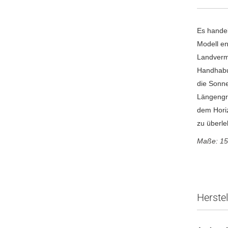
Es handel
Modell en
Landverme
Handhabun
die Sonne
Längengra
dem Horiz
zu überle
Maße: 15
Herste