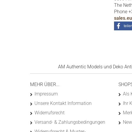
The Net
Phone +
sales.e
teile
AM Authentic Models und Deko Antik
MEHR ÜBER...
SHOP
Impressum
Als 
Unsere Kontakt Information
Ihr 
Widerrufsrecht
Merk
Versand- & Zahlungsbedingungen
News
Widerrufsrecht & Muster-