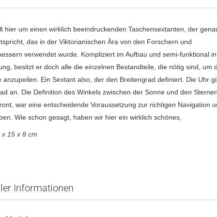
t hier um einen wirklich beeindruckenden Taschensextanten, der gen
tspricht, das in der Viktorianischen Ära von den Forschern und
ssern verwendet wurde. Kompliziert im Aufbau und semi-funktional in
g, besitzt er doch alle die einzelnen Bestandteile, die nötig sind, um 
 anzupeilen. Ein Sextant also, der den Breitengrad definiert. Die Uhr g
d an. Die Definition des Winkels zwischen der Sonne und den Sternen
ont, war eine entscheidende Voraussetzung zur richtigen Navigation 
ben. Wie schon gesagt, haben wir hier ein wirklich schönes,
 x 15 x 8 cm
ller Informationen