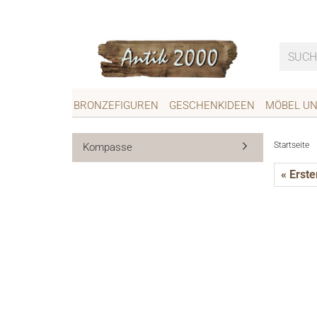
BRONZEFIGUREN
GESCHENKIDEEN
MÖBEL U
Startseite
Kompasse
« Erste
Kompasse
Alte Vo
Klingels
Türbesc
Briefkäs