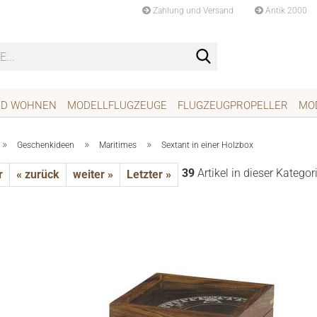
Zahlung und Versand
Antik 2000
Suche...
ND WOHNEN
MODELLFLUGZEUGE
FLUGZEUGPROPELLER
MO
»
»
»
Geschenkideen
Maritimes
Sextant in einer Holzbox
39
Artikel in dieser Kategor
r
« zurück
weiter »
Letzter »
rhängeschlösser
childer
hläge
ten