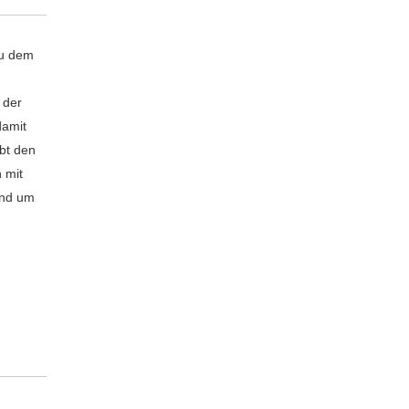
au dem
 der
damit
ibt den
 mit
und um