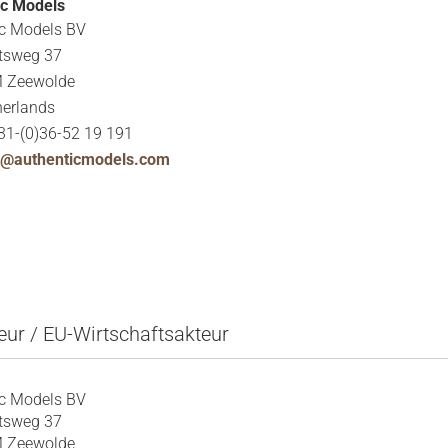
ic Models
ic Models BV
tsweg 37
 Zeewolde
herlands
31-(0)36-52 19 191
u@authenticmodels.com
eur / EU-Wirtschaftsakteur
ic Models BV
tsweg 37
 Zeewolde