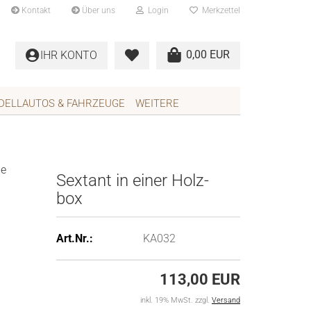
Kontakt
Über uns
Login
Merkzettel
0,00 EUR
IHR KONTO
DELLAUTOS & FAHRZEUGE
WEITERE
ie
Sex­tant in einer Holz­
box
Art.Nr.:
KA032
113,00 EUR
inkl. 19% MwSt. zzgl.
Versand