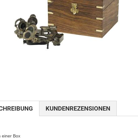
nd Anrichten
Tischuhren
lege
Wanduhren
ale
CHREIBUNG
KUNDENREZENSIONEN
n einer Box