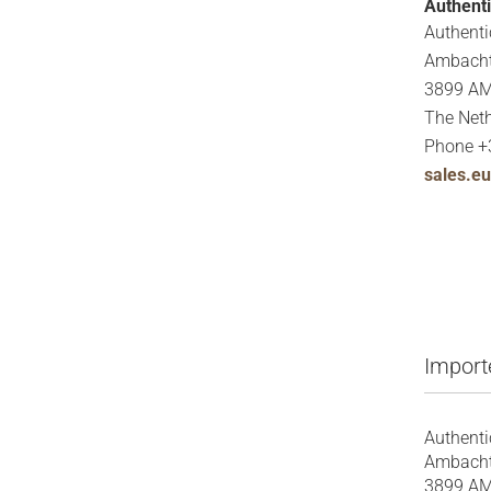
Authent
Authent
Ambach
3899 AM
The Net
Phone +
sales.e
Import
Authent
Ambach
3899 AM