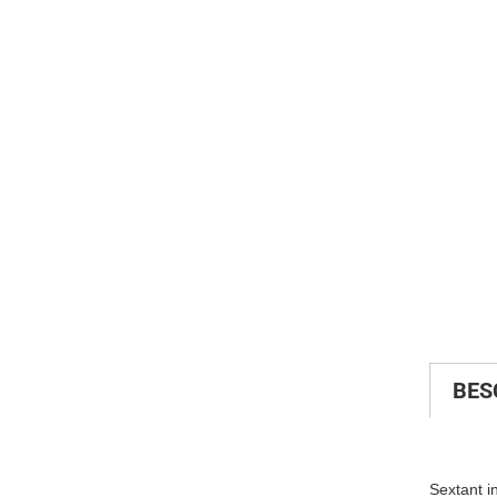
Möbel u
Möbelpf
Weinreg
BES
Sextant i