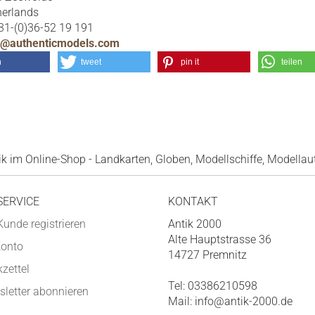
herlands
31-(0)36-52 19 191
u@authenticmodels.com
n
tweet
pin it
teilen
 im Online-Shop - Landkarten, Globen, Modellschiffe, Modellaut
SERVICE
KONTAKT
Kunde registrieren
Antik 2000
Alte Hauptstrasse 36
Konto
14727 Premnitz
zettel
Tel: 03386210598
letter abonnieren
Mail: info@antik-2000.de