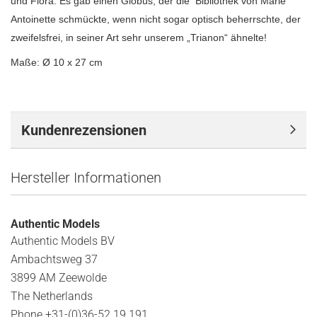
und Flora. Es gab einen Globus, der die Bibliothek von Marie
Antoinette schmückte, wenn nicht sogar optisch beherrschte, der
zweifelsfrei, in seiner Art sehr unserem „Trianon“ ähnelte!
Maße: Ø 10 x 27 cm
Kundenrezensionen
Hersteller Informationen
Authentic Models
Authentic Models BV
Ambachtsweg 37
3899 AM Zeewolde
The Netherlands
Phone +31-(0)36-52 19 191