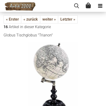
« Erster
« zurück
weiter »
Letzter »
16
Artikel in dieser Kategorie
Glo­bus Tisch­glo­bus "Tria­non"